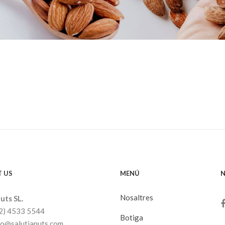
 US
MENÚ
N
Nosaltres
uts SL.
32) 4533 5544
Botiga
nfo@salutianuts.com