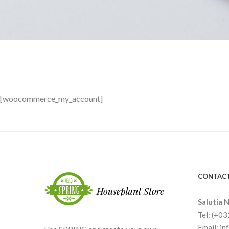
[woocommerce_my_account]
CONTACT
Salutia N
Tel: (+0
Email: i