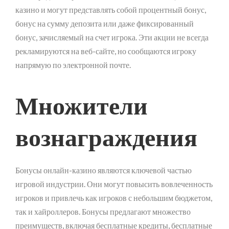
казино и могут представлять собой процентный бонус,
бонус на сумму депозита или даже фиксированный
бонус, зачисляемый на счет игрока. Эти акции не всегда
рекламируются на веб-сайте, но сообщаются игроку
напрямую по электронной почте.
Множители
вознаграждения
Бонусы онлайн-казино являются ключевой частью
игровой индустрии. Они могут повысить вовлеченность
игроков и привлечь как игроков с небольшим бюджетом,
так и хайроллеров. Бонусы предлагают множество
преимуществ, включая бесплатные кредиты, бесплатные