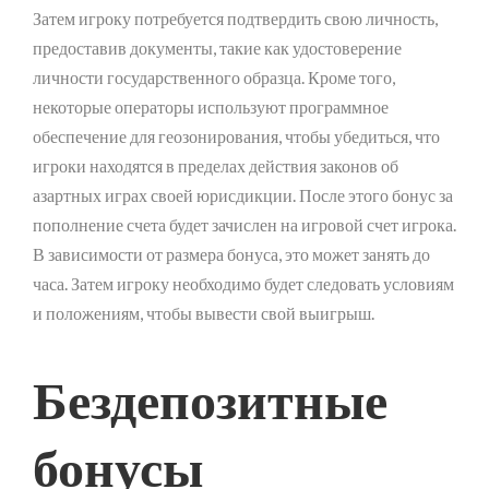
Затем игроку потребуется подтвердить свою личность,
предоставив документы, такие как удостоверение
личности государственного образца. Кроме того,
некоторые операторы используют программное
обеспечение для геозонирования, чтобы убедиться, что
игроки находятся в пределах действия законов об
азартных играх своей юрисдикции. После этого бонус за
пополнение счета будет зачислен на игровой счет игрока.
В зависимости от размера бонуса, это может занять до
часа. Затем игроку необходимо будет следовать условиям
и положениям, чтобы вывести свой выигрыш.
Бездепозитные
бонусы