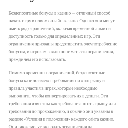
Бездепозитные бонусы в казино — отличный способ
начать игру в новом онлайн-казино. Однако они могут
иметь ряд ограничений, включая временной лимит и
доступность только для определенных игр. Эти
ограничения призваны предотвратить злоупотребление
бонусом, и игрокам важно понимать эти ограничения,
прежде чем его использовать.
Помимо временных ограничений, бездепозитные
бонусы казино имеют требования по отыгрышу и
правила участия в играх, которые необходимо
выполнить, чтобы конвертировать их в деньги. Эти
требования известны как требования по отыгрышу или
требования по прохождению, и обычно они указаны в
разделе «Условия и положения» каждого сайта казино.
Они также могут включать ограничения на