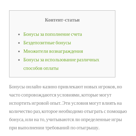
Контент-статьи
Бонусы за пополнение счета
Бездепозитные бонусы
Множители вознаграждения
Бонусы за использование различных
способов оплаты
Бонусы онлайн-казино привлекают новых игроков, но
часто сопровождаются условиями, которые могут
испортить игровой опыт. Эти условия могут влиять на
количество раз, которое необходимо отыграть с помощью
бонуса, или на то, учитываются ли определенные игры
при выполнении требований по отыгрышу.