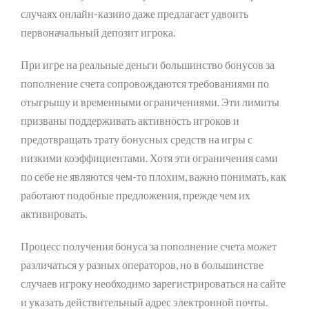
случаях онлайн-казино даже предлагает удвоить
первоначальный депозит игрока.
При игре на реальные деньги большинство бонусов за
пополнение счета сопровождаются требованиями по
отыгрышу и временными ограничениями. Эти лимиты
призваны поддерживать активность игроков и
предотвращать трату бонусных средств на игры с
низкими коэффициентами. Хотя эти ограничения сами
по себе не являются чем-то плохим, важно понимать, как
работают подобные предложения, прежде чем их
активировать.
Процесс получения бонуса за пополнение счета может
различаться у разных операторов, но в большинстве
случаев игроку необходимо зарегистрироваться на сайте
и указать действительный адрес электронной почты.