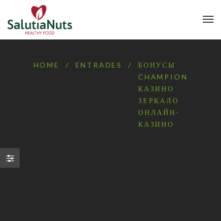
HOME
/
ENTRADES
/
БОНУСЫ
CHAMPION
КАЗИНО
ЗЕРКАЛО
ОНЛАЙН-
КАЗИНО