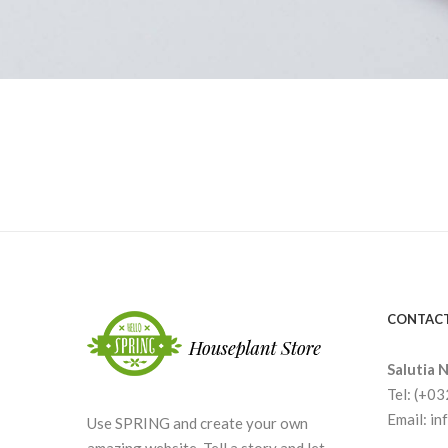
CONTACT
Salutia N
Tel: (+0
Email: i
Use SPRING and create your own