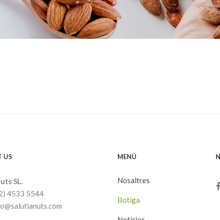
 US
MENÚ
N
Nosaltres
uts SL.
32) 4533 5544
Botiga
nfo@salutianuts.com
Notícies