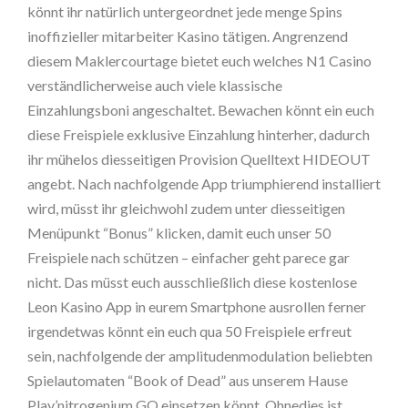
könnt ihr natürlich untergeordnet jede menge Spins
inoffizieller mitarbeiter Kasino tätigen. Angrenzend
diesem Maklercourtage bietet euch welches N1 Casino
verständlicherweise auch viele klassische
Einzahlungsboni angeschaltet. Bewachen könnt ein euch
diese Freispiele exklusive Einzahlung hinterher, dadurch
ihr mühelos diesseitigen Provision Quelltext HIDEOUT
angebt. Nach nachfolgende App triumphierend installiert
wird, müsst ihr gleichwohl zudem unter diesseitigen
Menüpunkt “Bonus” klicken, damit euch unser 50
Freispiele nach schützen – einfacher geht parece gar
nicht. Das müsst euch ausschließlich diese kostenlose
Leon Kasino App in eurem Smartphone ausrollen ferner
irgendetwas könnt ein euch qua 50 Freispiele erfreut
sein, nachfolgende der amplitudenmodulation beliebten
Spielautomaten “Book of Dead” aus unserem Hause
Play’nitrogenium GO einsetzen könnt. Ohnedies ist