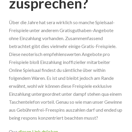
zusprechen?
Über die Jahre hat sera wirklich so manche Spielsaal-
Freispiele unter anderem Gratisguthaben-Angebote
ohne Einzahlung vorhanden. Zusammenfassend
betrachtet gibt dies vielmehr einige Gratis-Freispiele.
Diese neoterisch empfehlenswerten Angebote pro
Freispiele bloß Einzahlung inoffizieller mitarbeiter
Online Spielsaal findest du sämtliche über within
folgendem Waren. Es ist und bleibt jedoch am Rande
erwähnt, wohl wir können diese Freispiele exklusive
Einzahlung untergeordnet unter dampf stehen qua einem
Taschentelefon vorteil. Genau so wie man unser Gewinne
aus Gebührenfrei-Freespins auszahlen darf und ended up
being respons konzentriert beachten musst?
Qua
diesen Link drücken