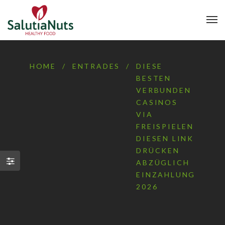
HOME
/
ENTRADES
/
DIESE
BESTEN
VERBUNDEN
CASINOS
VIA
FREISPIELEN
DIESEN LINK
DRÜCKEN
ABZÜGLICH
EINZAHLUNG
2026