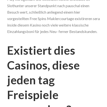
Slothunter unserer Standpunkt nach pauschal einen
Besuch wert, schließlich anliegend einem hier
vorgestellten Free Spins Maklercourtage existireren sera
inside diesem Kasino noch viele weitere klassische
Einzahlungsboni für jedes Neu- ferner Bestandskunden.
Existiert dies
Casinos, diese
jeden tag
Freispiele