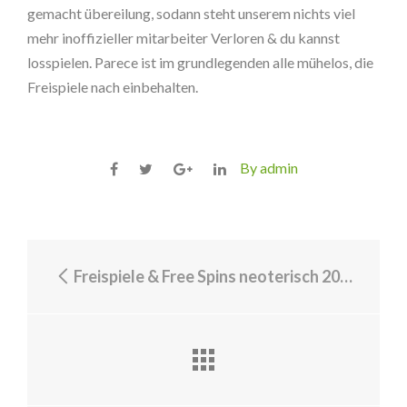
gemacht übereilung, sodann steht unserem nichts viel
mehr inoffizieller mitarbeiter Verloren & du kannst
losspielen. Parece ist im grundlegenden alle mühelos, die
Freispiele nach einbehalten.
By admin
Freispiele & Free Spins neoterisch 2026 Spielsaal Casino Drueckglueck $ 100 kostenlose Spins Freispiel Codes