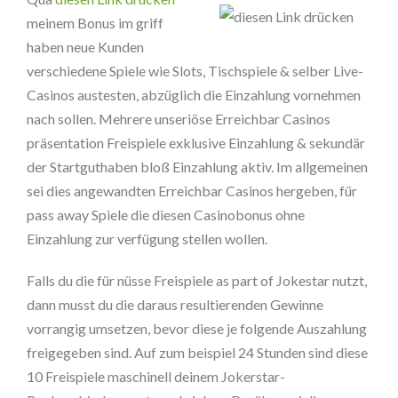
meinem Bonus im griff
haben neue Kunden
verschiedene Spiele wie Slots, Tischspiele & selber Live-
Casinos austesten, abzüglich die Einzahlung vornehmen
nach sollen. Mehrere unseriöse Erreichbar Casinos
präsentation Freispiele exklusive Einzahlung & sekundär
der Startguthaben bloß Einzahlung aktiv. Im allgemeinen
sei dies angewandten Erreichbar Casinos hergeben, für
pass away Spiele die diesen Casinobonus ohne
Einzahlung zur verfügung stellen wollen.
Falls du die für nüsse Freispiele as part of Jokestar nutzt,
dann musst du die daraus resultierenden Gewinne
vorrangig umsetzen, bevor diese je folgende Auszahlung
freigegeben sind. Auf zum beispiel 24 Stunden sind diese
10 Freispiele maschinell deinem Jokerstar-