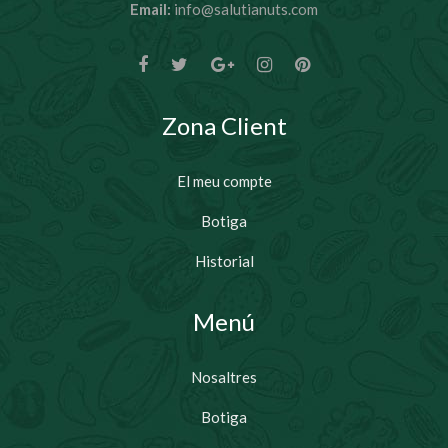
Email:
info@salutianuts.com
Zona Client
El meu compte
Botiga
Historial
Menú
Nosaltres
Botiga