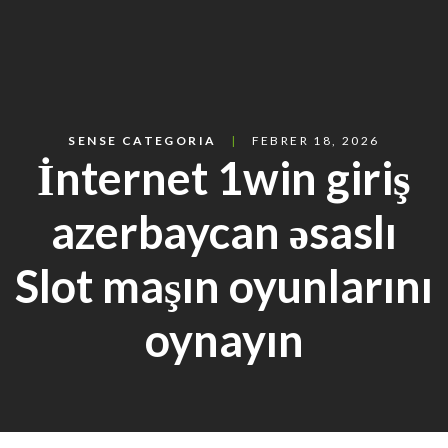
SENSE CATEGORIA
FEBRER 18, 2026
İnternet 1win giriş
azerbaycan əsaslı
Slot maşın oyunlarını
oynayın