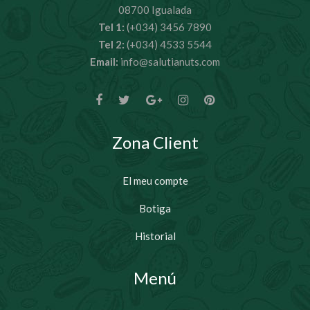
08700 Igualada
Tel 1:
(+034) 3456 7890
Tel 2:
(+034) 4533 5544
Email:
info@salutianuts.com
Zona Client
El meu compte
Botiga
Historial
Menú