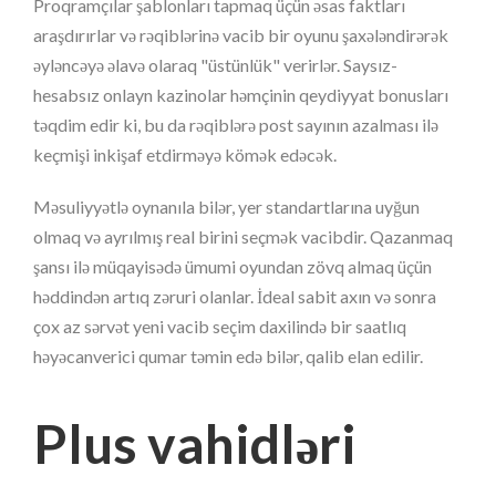
Proqramçılar şablonları tapmaq üçün əsas faktları
araşdırırlar və rəqiblərinə vacib bir oyunu şaxələndirərək
əyləncəyə əlavə olaraq "üstünlük" verirlər. Saysız-
hesabsız onlayn kazinolar həmçinin qeydiyyat bonusları
təqdim edir ki, bu da rəqiblərə post sayının azalması ilə
keçmişi inkişaf etdirməyə kömək edəcək.
Məsuliyyətlə oynanıla bilər, yer standartlarına uyğun
olmaq və ayrılmış real birini seçmək vacibdir. Qazanmaq
şansı ilə müqayisədə ümumi oyundan zövq almaq üçün
həddindən artıq zəruri olanlar. İdeal sabit axın və sonra
çox az sərvət yeni vacib seçim daxilində bir saatlıq
həyəcanverici qumar təmin edə bilər, qalib elan edilir.
Plus vahidləri