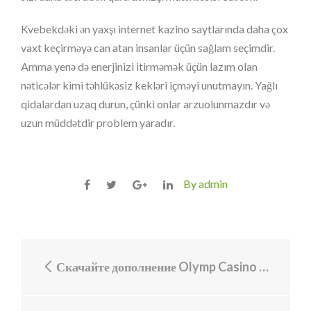
Kvebekdəki ən yaxşı internet kazino saytlarında daha çox
vaxt keçirməyə can atan insanlar üçün sağlam seçimdir.
Amma yenə də enerjinizi itirməmək üçün lazım olan
nəticələr kimi təhlükəsiz kekləri içməyi unutmayın. Yağlı
qidalardan uzaq durun, çünki onlar arzuolunmazdır və
uzun müddətdir problem yaradır.
By admin
Скачайте дополнение Olymp Casino возьмите Android а еще iOS играйтесь где нравиться!