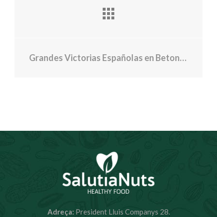
Grandes Victorias Españolas en Betonred: Celebrando el Éxito y Entendiendo la Tributación
Adreça:
President Lluis Companys 28.