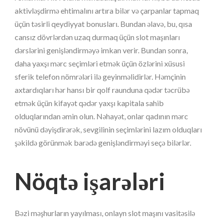
aktivləşdirmə ehtimalını artıra bilər və çarpanlar tapmaq
üçün təsirli qeydiyyat bonusları. Bundan əlavə, bu, qısa
cansız dövrlərdən uzaq durmaq üçün slot maşınları
dərslərini genişləndirməyə imkan verir. Bundan sonra,
daha yaxşı mərc seçimləri etmək üçün özlərini xüsusi
sferik telefon nömrələri ilə geyinməlidirlər. Həmçinin
axtardıqları hər hansı bir qolf raunduna qədər təcrübə
etmək üçün kifayət qədər yaxşı kapitala sahib
olduqlarından əmin olun. Nəhayət, onlar qadının mərc
növünü dəyişdirərək, sevgilinin seçimlərini lazım olduqları
şəkildə görünmək barədə genişləndirməyi seçə bilərlər.
Nöqtə işarələri
Bəzi məşhurların yayılması, onlayn slot maşını vasitəsilə