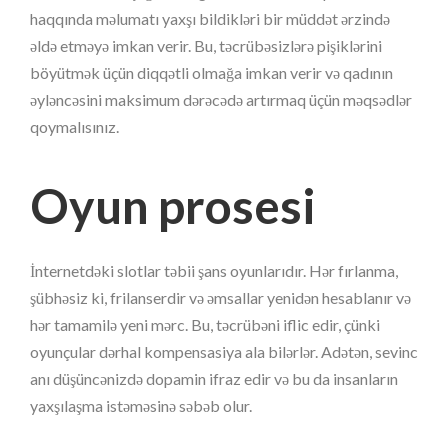
haqqında məlumatı yaxşı bildikləri bir müddət ərzində
əldə etməyə imkan verir.
Bu, təcrübəsizlərə pişiklərini
böyütmək üçün diqqətli olmağa imkan verir və qadının
əyləncəsini maksimum dərəcədə artırmaq üçün məqsədlər
qoymalısınız.
Oyun prosesi
İnternetdəki slotlar təbii şans oyunlarıdır. Hər fırlanma,
şübhəsiz ki, frilanserdir və əmsallar yenidən hesablanır və
hər tamamilə yeni mərc. Bu, təcrübəni iflic edir, çünki
oyunçular dərhal kompensasiya ala bilərlər. Adətən, sevinc
anı düşüncənizdə dopamin ifraz edir və bu da insanların
yaxşılaşma istəməsinə səbəb olur.