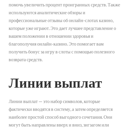
помочь увеличить процент проигранных средств. Также
используются аналитические обзоры и
профессиональные отзывы об онлайн-слотах казино,
которые уже играют. Это дает лучшее представление о
вашем положении в отношении здоровья и
благополучия онлайн-казино. Это помогает вам
получить бонус за игру в слоты с помощью полезного
возврата средств.
Линии выплат
Линии выплат — это набор символов, которые
фактически вводятся в систему, а затем определяется
наиболее простой способ выгодного сочетания. Они
могут быть направлены вверх и вниз, зигзагом или