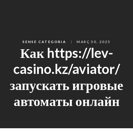
SENSE CATEGORIA
MARÇ 30, 2025
Как https://lev-
casino.kz/aviator/
запускать игровые
автоматы онлайн