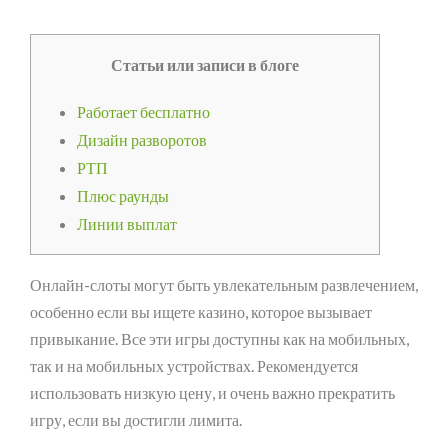
Статьи или записи в блоге
Работает бесплатно
Дизайн разворотов
РТП
Плюс раунды
Линии выплат
Онлайн-слоты могут быть увлекательным развлечением,
особенно если вы ищете казино, которое вызывает
привыкание. Все эти игры доступны как на мобильных,
так и на мобильных устройствах. Рекомендуется
использовать низкую цену, и очень важно прекратить
игру, если вы достигли лимита.