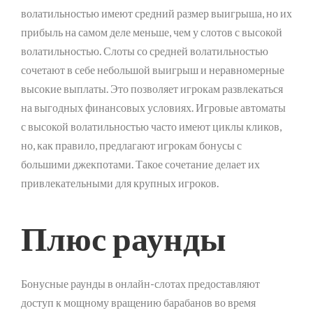
волатильностью имеют средний размер выигрыша, но их
прибыль на самом деле меньше, чем у слотов с высокой
волатильностью. Слоты со средней волатильностью
сочетают в себе небольшой выигрыш и неравномерные
высокие выплаты. Это позволяет игрокам развлекаться
на выгодных финансовых условиях. Игровые автоматы
с высокой волатильностью часто имеют циклы кликов,
но, как правило, предлагают игрокам бонусы с
большими джекпотами. Такое сочетание делает их
привлекательными для крупных игроков.
Плюс раунды
Бонусные раунды в онлайн-слотах предоставляют
доступ к мощному вращению барабанов во время