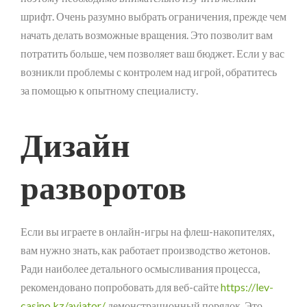
шрифт. Очень разумно выбрать ограничения, прежде чем
начать делать возможные вращения. Это позволит вам
потратить больше, чем позволяет ваш бюджет. Если у вас
возникли проблемы с контролем над игрой, обратитесь
за помощью к опытному специалисту.
Дизайн
разворотов
Если вы играете в онлайн-игры на флеш-накопителях,
вам нужно знать, как работает производство жетонов.
Ради наиболее детального осмысливания процесса,
рекомендовано попробовать для веб-сайте
https://lev-
casino.kz/aviator/
демонстрационный порядок. Это