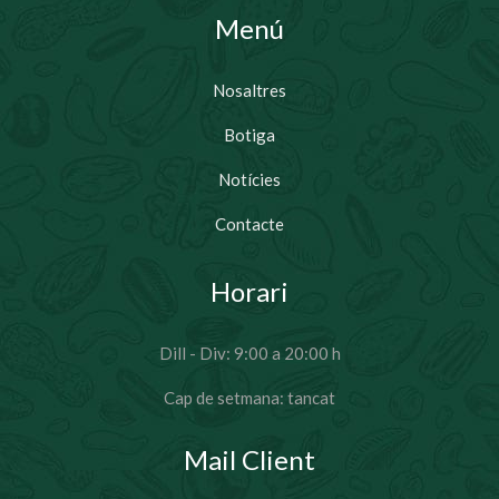
Menú
Nosaltres
Botiga
Notícies
Contacte
Horari
Dill - Div: 9:00 a 20:00 h
Cap de setmana: tancat
Mail Client