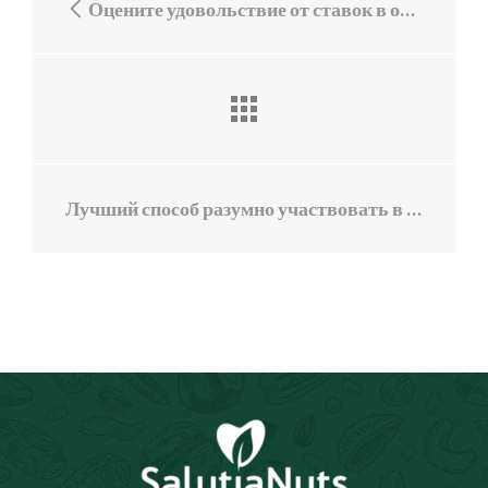
Оцените удовольствие от ставок в онлайн-казино MagicJackpot на тестовых площадках.
Лучший способ разумно участвовать в онлайн-казино и начинать с https://lev-casinos.kz/ устойчивым результатом.