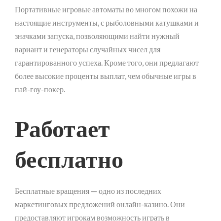
Портативные игровые автоматы во многом похожи на
настоящие инструменты, с рыболовными катушками и
значками запуска, позволяющими найти нужный
вариант и генераторы случайных чисел для
гарантированного успеха.
Кроме того, они предлагают
более высокие проценты выплат, чем обычные игры в
пай-гоу-покер.
Работает
бесплатно
Бесплатные вращения — одно из последних
маркетинговых предложений онлайн-казино. Они
предоставляют игрокам возможность играть в