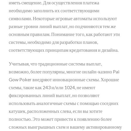
иметь смещение. Для осуществления платежа
необходимо заполнить их соответствующими
символами. Некоторые игровые автоматы используют
разные уровни линий выплат, но подчиняются тем же
основным правилам. Понимание того, как работают эти
системы, необходимо для разработки планов,
соответствующих принципам кредитования и дизайна.
Учитывая, что традиционные системы выплат,
возможно, более популярны, многие онлайн-казино Pai
Gow Poker внедряют инновационные схемы. Хорошие
схемы, такие как 243 и/или 1024, не имеют
фиксированных линий выплат, но позволяют
использовать аналогичные схемы с помощью соседних
катушек, расположенных слева, если вы хотите
полностью. Это может привести к появлению более
сложных выигрышных схем и вашему активированному