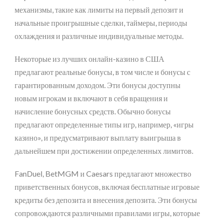
механизмы, такие как лимиты на первый депозит и
начальные проигрышные сделки, таймеры, периоды
охлаждения и различные индивидуальные методы.
Некоторые из лучших онлайн-казино в США
предлагают реальные бонусы, в том числе и бонусы с
гарантированным доходом. Эти бонусы доступны
новым игрокам и включают в себя вращения и
начисление бонусных средств. Обычно бонусы
предлагают определенные типы игр, например, «игры
казино», и предусматривают выплату выигрыша в
дальнейшем при достижении определенных лимитов.
FanDuel, BetMGM и Caesars предлагают множество
приветственных бонусов, включая бесплатные игровые
кредиты без депозита и внесения депозита. Эти бонусы
сопровождаются различными правилами игры, которые