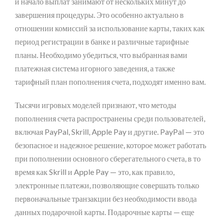
и начало выплат занимают от нескольких минут до
завершения процедуры. Это особенно актуально в
отношении комиссий за использование карты, таких как
период регистрации в банке и различные тарифные
планы. Необходимо убедиться, что выбранная вами
платежная система игорного заведения, а также
тарифный план пополнения счета, подходят именно вам.
Тысячи игровых моделей признают, что методы
пополнения счета распространены среди пользователей,
включая PayPal, Skrill, Apple Pay и другие. PayPal — это
безопасное и надежное решение, которое может работать
при пополнении основного сберегательного счета, в то
время как Skrill и Apple Pay — это, как правило,
электронные платежи, позволяющие совершать только
первоначальные транзакции без необходимости ввода
данных подарочной карты. Подарочные карты — еще