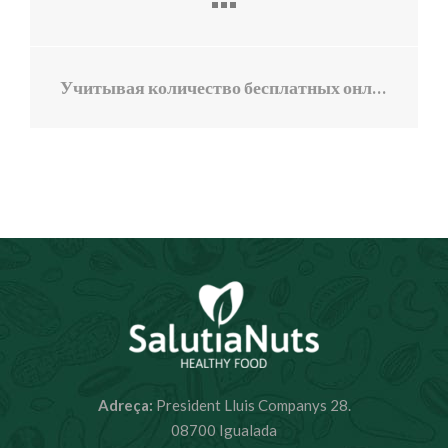
Учитывая количество бесплатных онлайн-видеопокерных автоматов в казино, стоит ли в них казино Франк играть?
Adreça:
President Lluis Companys 28.
08700 Igualada