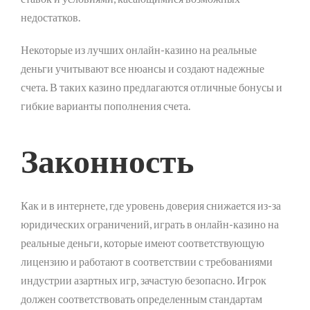
недостатков.
Некоторые из лучших онлайн-казино на реальные
деньги учитывают все нюансы и создают надежные
счета. В таких казино предлагаются отличные бонусы и
гибкие варианты пополнения счета.
Законность
Как и в интернете, где уровень доверия снижается из-за
юридических ограничений, играть в онлайн-казино на
реальные деньги, которые имеют соответствующую
лицензию и работают в соответствии с требованиями
индустрии азартных игр, зачастую безопасно. Игрок
должен соответствовать определенным стандартам