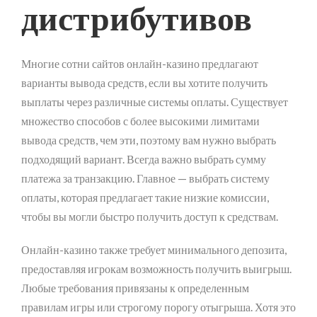
дистрибутивов
Многие сотни сайтов онлайн-казино предлагают
варианты вывода средств, если вы хотите получить
выплаты через различные системы оплаты. Существует
множество способов с более высокими лимитами
вывода средств, чем эти, поэтому вам нужно выбрать
подходящий вариант. Всегда важно выбрать сумму
платежа за транзакцию. Главное — выбрать систему
оплаты, которая предлагает такие низкие комиссии,
чтобы вы могли быстро получить доступ к средствам.
Онлайн-казино также требует минимального депозита,
предоставляя игрокам возможность получить выигрыш.
Любые требования привязаны к определенным
правилам игры или строгому порогу отыгрыша. Хотя это