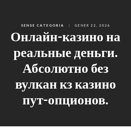
SENSE CATEGORIA
GENER 22, 2026
Онлайн-казино на
реальные деньги.
Абсолютно без
вулкан кз казино
пут-опционов.