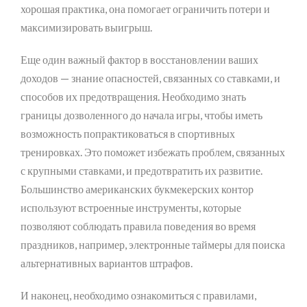
хорошая практика, она помогает ограничить потери и
максимизировать выигрыш.
Еще один важный фактор в восстановлении ваших
доходов — знание опасностей, связанных со ставками, и
способов их предотвращения. Необходимо знать
границы дозволенного до начала игры, чтобы иметь
возможность попрактиковаться в спортивных
тренировках. Это поможет избежать проблем, связанных
с крупными ставками, и предотвратить их развитие.
Большинство американских букмекерских контор
используют встроенные инструменты, которые
позволяют соблюдать правила поведения во время
праздников, например, электронные таймеры для поиска
альтернативных вариантов штрафов.
И наконец, необходимо ознакомиться с правилами,