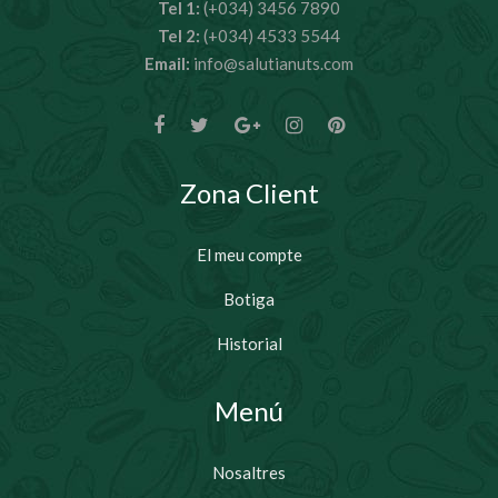
Tel 1:
(+034) 3456 7890
Tel 2:
(+034) 4533 5544
Email:
info@salutianuts.com
Zona Client
El meu compte
Botiga
Historial
Menú
Nosaltres