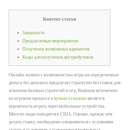
Контент-статьи
Законность
Предлагаемые мероприятия
Получение возможных вариантов
Коды для получения дистрибутивов
Онлайн-казино с возможностью игры на определенные
деньги без депозита предлагает стратегию без ставок для
освоения базовых стратегий и игр. Важным мгновенно
во игровом процессе в
вулкан кз казино
является
вероятность играть через мобильные устройства.
Многие люди находятся в США.
Однако, прежде чем
делать ставку, необходимо ознакомиться с условиями
ставок и условиями, касающимися возможных