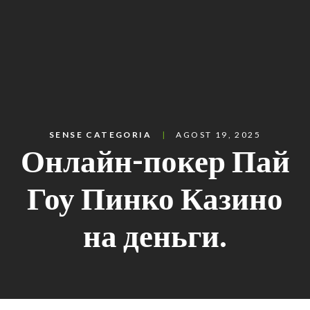
SENSE CATEGORIA
AGOST 19, 2025
Онлайн-покер Пай
Гоу Пинко Казино
на деньги.