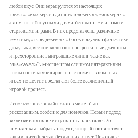
любой вкус. Они варьируются от настоящих
трехстоловых версий до пятистоловых видеопокерных
автоматов с бонусными днями, бесплатными играми и
стартовыми играми.
В них представлены различные
тематики, от средневековых богов и научной фантастики
до музыки, все они включают прогрессивные джекпоты
и трехсторонние выигрышные линии, такие как
MEGAWAYS™. Многие игры слишком интерактивны,
чтобы найти комбинированные сюжеты в обычных
играх, но другие предлагают более реалистичный
игровой процесс.
Использование онлайн-слотов может быть
рискованным, особенно для новичков. Новый подход
заключается в поиске игр по типу или стилю. Это
поможет вам выбрать продукт, который соответствует
вашим потребностям, без лишних затрат. Некоторые