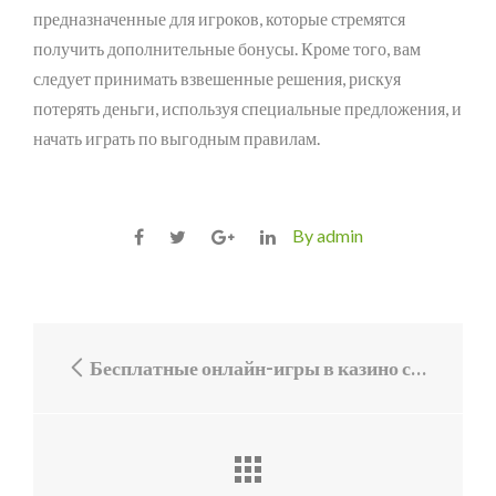
предназначенные для игроков, которые стремятся
получить дополнительные бонусы. Кроме того, вам
следует принимать взвешенные решения, рискуя
потерять деньги, используя специальные предложения, и
начать играть по выгодным правилам.
By admin
Бесплатные онлайн-игры в казино слава онлайн-казино: игровые автоматы