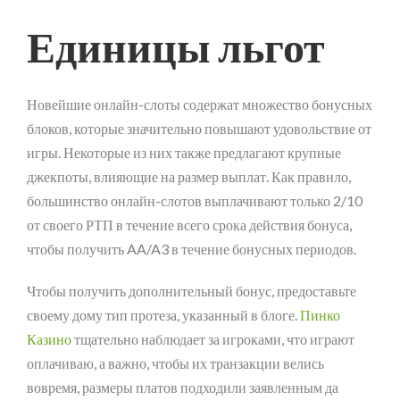
Единицы льгот
Новейшие онлайн-слоты содержат множество бонусных
блоков, которые значительно повышают удовольствие от
игры. Некоторые из них также предлагают крупные
джекпоты, влияющие на размер выплат. Как правило,
большинство онлайн-слотов выплачивают только 2/10
от своего РТП в течение всего срока действия бонуса,
чтобы получить AA/A3 в течение бонусных периодов.
Чтобы получить дополнительный бонус, предоставьте
своему дому тип протеза, указанный в блоге.
Пинко
Казино
тщательно наблюдает за игроками, что играют
оплачиваю, а важно, чтобы их транзакции велись
вовремя, размеры платов подходили заявленным да