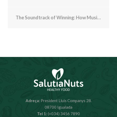
The Soundtrack of Winning: How Music and Loyalty Programs Boost Your Play at Onlineloot Casino
Adreça:
President Lluis Companys 28.
08700 Igualada
Tel 1:
(+034) 3456 7890