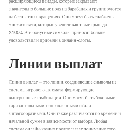
расширяющиеся вайлды, которые закрывают
значительно большие поля на барабанах и группируются
на бесплатных вращениях. Они могут быть снабжены
множителями, которые увеличивают выигрыш до
X1000. Эти бонусные символы приносят больше
удовольствия и прибыли в онлайн-слоты.
Линии выплат
Линии выплат — это линии, соединяющие символы из
системы игрового автомата, формирующие
выигрышные комбинации. Они могут быть боковыми,
горизонтальными, направленными и/или
зигзагообразными. Они также различаются по времени и
начальной сумме в зависимости от выбора. Любая
система онлайн-казино предполагает понимание того,