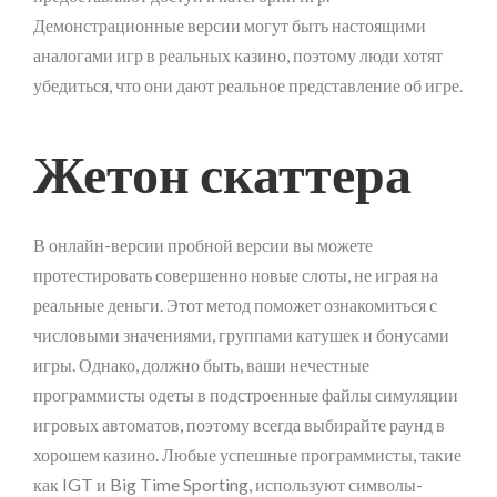
Демонстрационные версии могут быть настоящими
аналогами игр в реальных казино, поэтому люди хотят
убедиться, что они дают реальное представление об игре.
Жетон скаттера
В онлайн-версии пробной версии вы можете
протестировать совершенно новые слоты, не играя на
реальные деньги. Этот метод поможет ознакомиться с
числовыми значениями, группами катушек и бонусами
игры. Однако, должно быть, ваши нечестные
программисты одеты в подстроенные файлы симуляции
игровых автоматов, поэтому всегда выбирайте раунд в
хорошем казино. Любые успешные программисты, такие
как IGT и Big Time Sporting, используют символы-