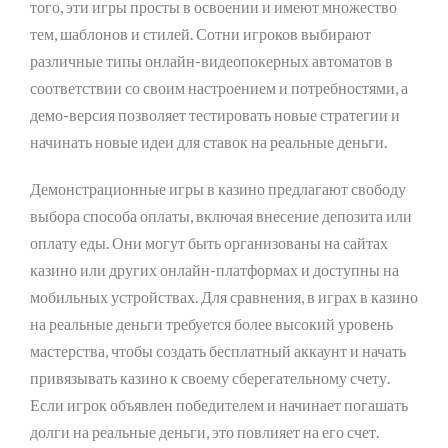
того, эти игры просты в освоении и имеют множество
тем, шаблонов и стилей. Сотни игроков выбирают
различные типы онлайн-видеопокерных автоматов в
соответствии со своим настроением и потребностями, а
демо-версия позволяет тестировать новые стратегии и
начинать новые идеи для ставок на реальные деньги.
Демонстрационные игры в казино предлагают свободу
выбора способа оплаты, включая внесение депозита или
оплату еды. Они могут быть организованы на сайтах
казино или других онлайн-платформах и доступны на
мобильных устройствах. Для сравнения, в играх в казино
на реальные деньги требуется более высокий уровень
мастерства, чтобы создать бесплатный аккаунт и начать
привязывать казино к своему сберегательному счету.
Если игрок объявлен победителем и начинает погашать
долги на реальные деньги, это повлияет на его счет.