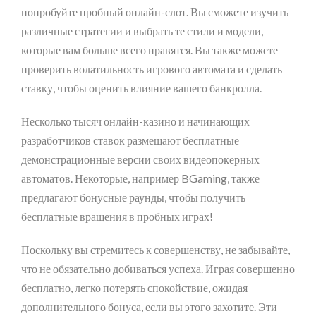
попробуйте пробный онлайн-слот. Вы сможете изучить
различные стратегии и выбрать те стили и модели,
которые вам больше всего нравятся. Вы также можете
проверить волатильность игрового автомата и сделать
ставку, чтобы оценить влияние вашего банкролла.
Несколько тысяч онлайн-казино и начинающих
разработчиков ставок размещают бесплатные
демонстрационные версии своих видеопокерных
автоматов. Некоторые, например BGaming, также
предлагают бонусные раунды, чтобы получить
бесплатные вращения в пробных играх!
Поскольку вы стремитесь к совершенству, не забывайте,
что не обязательно добиваться успеха. Играя совершенно
бесплатно, легко потерять спокойствие, ожидая
дополнительного бонуса, если вы этого захотите. Эти