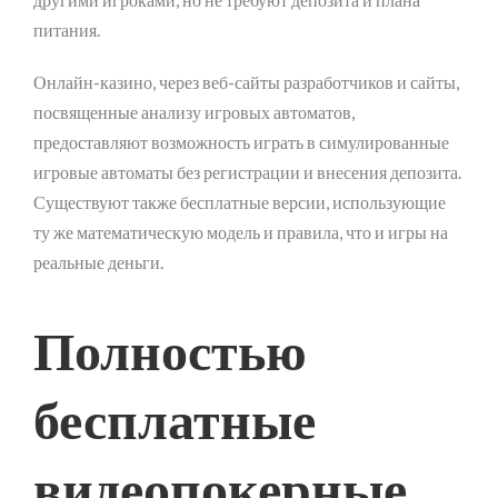
питания.
Онлайн-казино, через веб-сайты разработчиков и сайты,
посвященные анализу игровых автоматов,
предоставляют возможность играть в симулированные
игровые автоматы без регистрации и внесения депозита.
Существуют также бесплатные версии, использующие
ту же математическую модель и правила, что и игры на
реальные деньги.
Полностью
бесплатные
видеопокерные