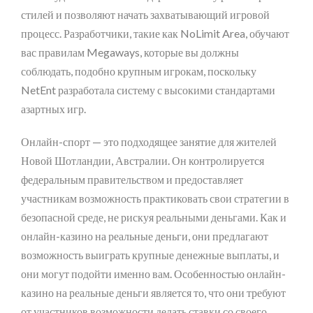
стилей и позволяют начать захватывающий игровой
процесс. Разработчики, такие как NoLimit Area, обучают
вас правилам Megaways, которые вы должны
соблюдать, подобно крупным игрокам, поскольку
NetEnt разработала систему с высокими стандартами
азартных игр.
Онлайн-спорт — это подходящее занятие для жителей
Новой Шотландии, Австралии. Он контролируется
федеральным правительством и предоставляет
участникам возможность практиковать свои стратегии в
безопасной среде, не рискуя реальными деньгами. Как и
онлайн-казино на реальные деньги, они предлагают
возможность выиграть крупные денежные выплаты, и
они могут подойти именно вам. Особенностью онлайн-
казино на реальные деньги является то, что они требуют
от участников возможности делать ставки со своего