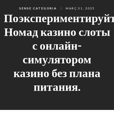
SENSE CATEGORIA
MARÇ 31, 2025
Поэкспериментируй
Номад казино слоты
с онлайн-
симулятором
казино без плана
питания.