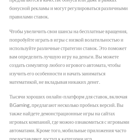
бонусной рекламы и могут регулироваться различными
правилами ставок.
Чтобы увеличить свои шансы на бесплатные вращения,
попробуйте играть в игры с низкой волатильностью и
используйте различные стратегии ставок. Это поможет
вам определить лучшую игру на деньги. Вы можете
создать симулятор любого игрового автомата, чтобы
изучить его особенности и начать заниматься
математикой, не вкладывая никаких денег.
Тысячи хороших онлайн-платформ для ставок, включая
BGaming, предлагают несколько пробных версий. Вы
также найдете демонстрационные игры на сайтах
игровых компаний, где можно ознакомиться с игровыми
автоматами. Кроме того, мобильные приложения часто
предоставляют доступ к категории игр.