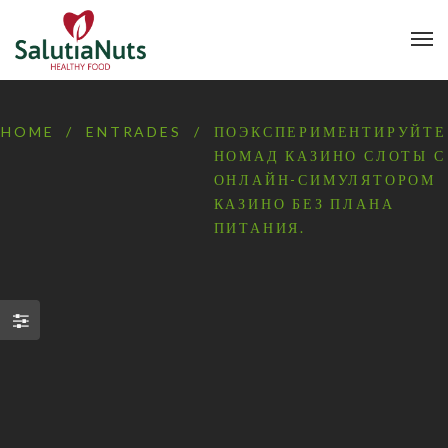
HOME
/
ENTRADES
/
ПОЭКСПЕРИМЕНТИРУЙТЕ
НОМАД КАЗИНО СЛОТЫ С
ОНЛАЙН-СИМУЛЯТОРОМ
КАЗИНО БЕЗ ПЛАНА
ПИТАНИЯ.