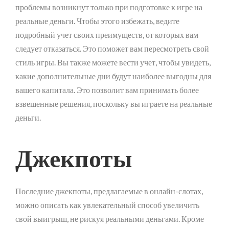
проблемы возникнут только при подготовке к игре на
реальные деньги. Чтобы этого избежать, ведите
подробный учет своих преимуществ, от которых вам
следует отказаться. Это поможет вам пересмотреть свой
стиль игры. Вы также можете вести учет, чтобы увидеть,
какие дополнительные дни будут наиболее выгодны для
вашего капитала. Это позволит вам принимать более
взвешенные решения, поскольку вы играете на реальные
деньги.
Джекпоты
Последние джекпоты, предлагаемые в онлайн-слотах,
можно описать как увлекательный способ увеличить
свой выигрыш, не рискуя реальными деньгами. Кроме