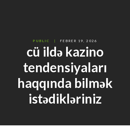
PUBLIC
FEBRER 19, 2026
cü ildə kazino
tendensiyaları
haqqında bilmək
istədikləriniz