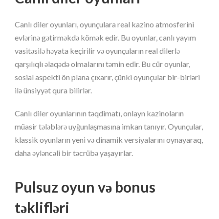
Canlı diler oyunları, oyunçulara real kazino atmosferini
evlərinə gətirməkdə kömək edir. Bu oyunlar, canlı yayım
vasitəsilə həyata keçirilir və oyunçuların real dilerlə
qarşılıqlı əlaqədə olmalarını təmin edir. Bu cür oyunlar,
sosial aspekti ön plana çıxarır, çünki oyunçular bir-birləri
ilə ünsiyyət qura bilirlər.
Canlı diler oyunlarının təqdimatı, onlayn kazinoların
müasir tələblərə uyğunlaşmasına imkan tanıyır. Oyunçular,
klassik oyunların yeni və dinamik versiyalarını oynayaraq,
daha əyləncəli bir təcrübə yaşayırlar.
Pulsuz oyun və bonus
təklifləri