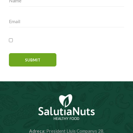
Adreça:
President Lluis Companys 28.