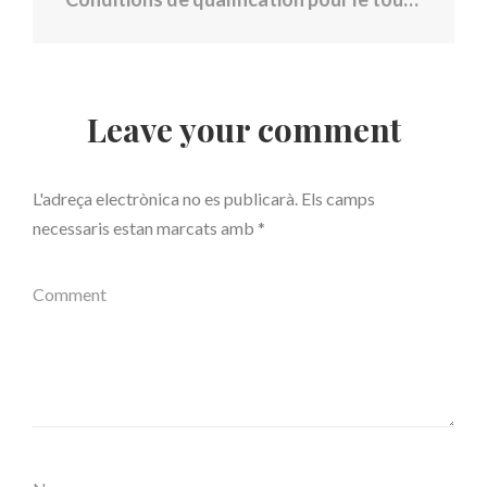
Leave your comment
L'adreça electrònica no es publicarà.
Els camps
necessaris estan marcats amb
*