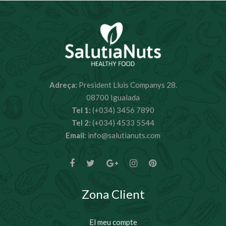
Adreça:
President Lluis Companys 28.
08700 Igualada
Tel 1:
(+034) 3456 7890
Tel 2:
(+034) 4533 5544
Email:
info@salutianuts.com
Zona Client
El meu compte