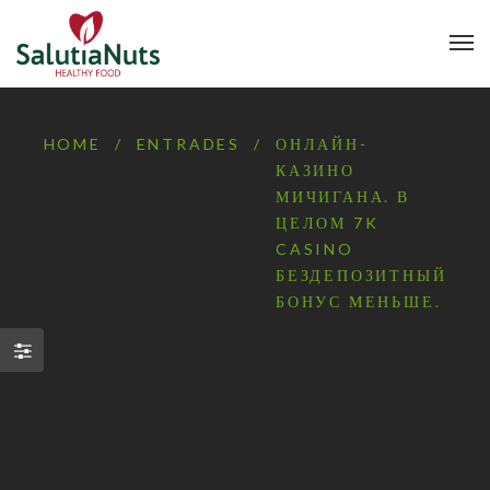
HOME
/
ENTRADES
/
ОНЛАЙН-
КАЗИНО
МИЧИГАНА. В
ЦЕЛОМ 7K
CASINO
БЕЗДЕПОЗИТНЫЙ
БОНУС МЕНЬШЕ.