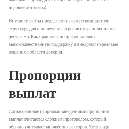
игровые автоматы).
Интернет-сайты предлагают не самую компактную
структуру для привлечения игроков с ограниченными
ресурсами. Как правило, они предоставляют
высококачественную поддержку и внедряют передовые
решения в области доверия.
Пропорции
выплат
Согласованные игорными заведениями пропорции
выплат считаются сложным протоколом, который
обычно учитывает множество факторов. Хотя люди