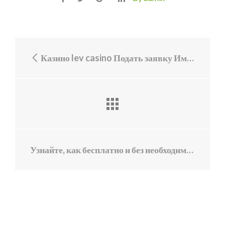
Казино lev casino Подать заявку Имеет
Узнайте, как бесплатно и без необходимости носить зубные протезы https://ooovesna.ru/lev-ru/ принять участие в онлайн-казино.