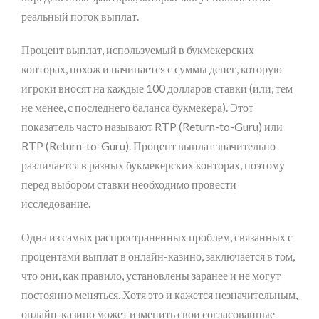
реальный поток выплат.
Процент выплат, используемый в букмекерских
конторах, похож и начинается с суммы денег, которую
игроки вносят на каждые 100 долларов ставки (или, тем
не менее, с последнего баланса букмекера). Этот
показатель часто называют RTP (Return-to-Guru) или
RTP (Return-to-Guru). Процент выплат значительно
различается в разных букмекерских конторах, поэтому
перед выбором ставки необходимо провести
исследование.
Одна из самых распространенных проблем, связанных с
процентами выплат в онлайн-казино, заключается в том,
что они, как правило, установлены заранее и не могут
постоянно меняться. Хотя это и кажется незначительным,
онлайн-казино может изменить свои согласованные