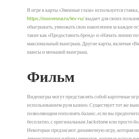
В игре в карты «Змеиные глаза» используется ставк
https://ooovesna.ru/lev-ru/
выдает для своих пользов
обыгрывать, умножать свои накопления за каждое о
такие как «Предоставить бренд» и «Начать линию п
максимальный выигрыш. Другие карты, включая «Вк
шансы и меньший выигрыш.
Фильм
Видеоигры могут представлять собой карточные игр
использованием руля казино. Существует тот же выи
позволяющим пополнять баланс, если вы предпочита
бесплатно, с оригинальным Jackstone или просто бо
Некоторые предлагают динамичную игру, которая не 
демонстрируют наборы перчаток, которые использую