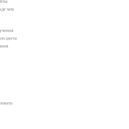
айты
жде чем
лучения
ую цвета
ания
зовать