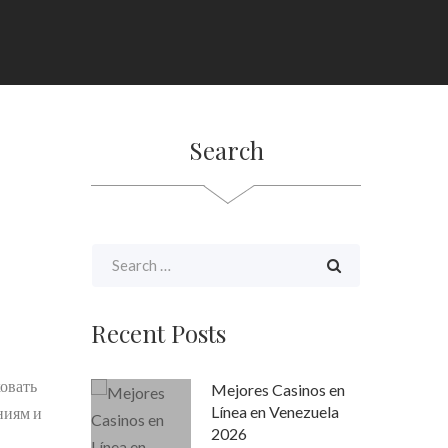
Search
Recent Posts
овать
Mejores Casinos en
Línea en Venezuela
ниям и
2026