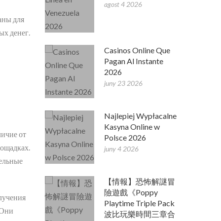
agost 4 2026
аны для
ых денег.
Casinos Online Que
Pagan Al Instante
2026
juny 23 2026
Najlepiej Wypłacalne
Kasyna Online w
личие от
Polsce 2026
лощадках.
juny 4 2026
тельные
【情報】恐怖解謎冒
險遊戲《Poppy
олучения
Playtime Triple Pack
 Они
波比玩樂時間三章合