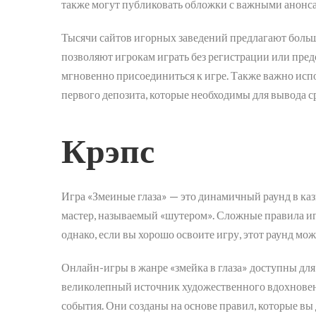
также могут публиковать обложки с важными анонсам
Тысячи сайтов игорных заведений предлагают боль
позволяют игрокам играть без регистрации или пре
мгновенно присоединиться к игре. Также важно исп
первого депозита, которые необходимы для вывода ср
Крэпс
Игра «Змеиные глаза» — это динамичный раунд в кази
мастер, называемый «шутером». Сложные правила иг
однако, если вы хорошо освоите игру, этот раунд мо
Онлайн-игры в жанре «змейка в глаза» доступны дл
великолепный источник художественного вдохновени
события. Они созданы на основе правил, которые вы