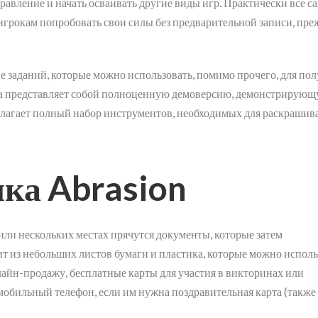
равление и начать осваивать другие виды игр. Практически все с
игрокам попробовать свои силы без предварительной записи, пре
ие заданий, которые можно использовать, помимо прочего, для по
тка представляет собой полноценную демоверсию, демонстрирующ
длагает полный набор инструментов, необходимых для раскрашив
ка Abrasion
 или нескольких местах прячутся документы, которые затем
т из небольших листов бумаги и пластика, которые можно исполь
лайн-продажу, бесплатные карты для участия в викторинах или
мобильный телефон, если им нужна поздравительная карта (также