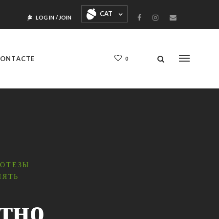
CAT
LOG IN
/
JOIN
ONTACTE
0
РОТЕЗЫ
НЯТЬ
атно