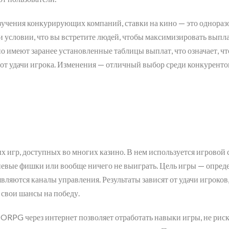
и изучения конкурирующих компаний, ставки на кино — это однора
и условии, что вы встретите людей, чтобы максимизировать выпл
но имеют заранее установленные таблицы выплат, что означает, чт
 от удачи игрока. Изменения — отличный выбор среди конкуренто
х игр, доступных во многих казино. В нем используется игровой с
вые фишки или вообще ничего не выиграть. Цель игры — опреде
вляются каналы управления. Результаты зависят от удачи игроков
свои шансы на победу.
RPG через интернет позволяет отработать навыки игры, не рис