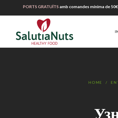
PORTS GRATUÏTS
amb comandes mínima de
50€
I
HOME
/
EN
Узн